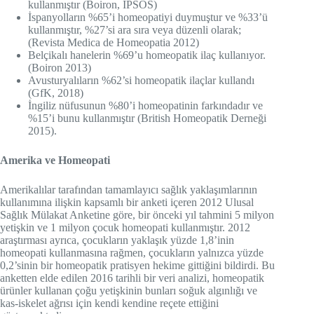
kullanmıştır (Boiron, IPSOS)
İspanyolların %65’i homeopatiyi duymuştur ve %33’ü
kullanmıştır, %27’si ara sıra veya düzenli olarak;
(Revista Medica de Homeopatia 2012)
Belçikalı hanelerin %69’u homeopatik ilaç kullanıyor.
(Boiron 2013)
Avusturyalıların %62’si homeopatik ilaçlar kullandı
(GfK, 2018)
İngiliz nüfusunun %80’i homeopatinin farkındadır ve
%15’i bunu kullanmıştır (British Homeopatik Derneği
2015).
Amerika ve Homeopati
Amerikalılar tarafından tamamlayıcı sağlık yaklaşımlarının
kullanımına ilişkin kapsamlı bir anketi içeren 2012 Ulusal
Sağlık Mülakat Anketine göre, bir önceki yıl tahmini 5 milyon
yetişkin ve 1 milyon çocuk homeopati kullanmıştır. 2012
araştırması ayrıca, çocukların yaklaşık yüzde 1,8’inin
homeopati kullanmasına rağmen, çocukların yalnızca yüzde
0,2’sinin bir homeopatik pratisyen hekime gittiğini bildirdi. Bu
anketten elde edilen 2016 tarihli bir veri analizi, homeopatik
ürünler kullanan çoğu yetişkinin bunları soğuk algınlığı ve
kas-iskelet ağrısı için kendi kendine reçete ettiğini