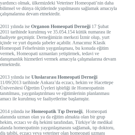
yardımcı olmak, ülkemizdeki Veteriner Homeopati’nin daha
bilimsel ve dünya ölçütlerinde yapılmasını sağlamak amacıyla
çalışmalarına devam etmektedir.
2011 yılında ise
Organon Homeopati Derneği
17 Şubat
2011 tarihinde kurulmuş ve 35.054.154 kütük numarası ile
faaliyete geçmiştir. Derneğimizin merkezi İzmir olup, yurt
içinde ve yurt dışında şubeler açabilir. Amacımız Klasik
Homeopati Felsefesinin yaygınlaşması, bu konuda eğitim
vermek, Homeopati uzmanları yetiştirmek, tedavi ve
danışmanlık hizmetleri vermek amacıyla çalışmalarına devam
etmektedir.
2013 yılında ise
Uluslararası Homeopati Derneği
11/09/2013 tarihinde Ankara’da eczacı, hekim ve Hacettepe
Üniversitesi Öğretim Üyeleri işbirliği ile Homeopatinin
tanıtılması, yaygınlaştırılması ve eğitimlerinin planlanması
amacı ile kurulmuş ve faaliyetlerine başlamıştır.
2014 yılında ise
Homeopatik Tıp Derneği
, Homeopati
alanında uzman olan ya da eğitim almakta olan bir grup
hekim, eczacı ve diş hekimi tarafından, Türkiye’de medikal
alanda homeopatinin yaygınlaşmasını sağlamak, tıp doktoru,
diş tabibi, eczacı veya veteriner olan homeopati uzmanı