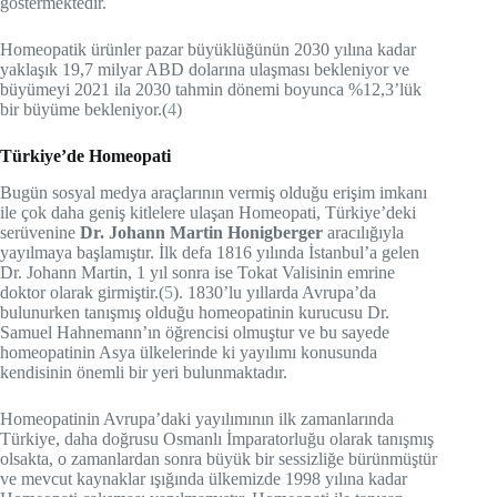
göstermektedir.
Homeopatik ürünler pazar büyüklüğünün 2030 yılına kadar
yaklaşık 19,7 milyar ABD dolarına ulaşması bekleniyor ve
büyümeyi 2021 ila 2030 tahmin dönemi boyunca %12,3’lük
bir büyüme bekleniyor.(
4
)
Türkiye’de Homeopati
Bugün sosyal medya araçlarının vermiş olduğu erişim imkanı
ile çok daha geniş kitlelere ulaşan Homeopati, Türkiye’deki
serüvenine
Dr. Johann Martin Honigberger
aracılığıyla
yayılmaya başlamıştır. İlk defa 1816 yılında İstanbul’a gelen
Dr. Johann Martin, 1 yıl sonra ise Tokat Valisinin emrine
doktor olarak girmiştir.(
5
). 1830’lu yıllarda Avrupa’da
bulunurken tanışmış olduğu homeopatinin kurucusu Dr.
Samuel Hahnemann’ın öğrencisi olmuştur ve bu sayede
homeopatinin Asya ülkelerinde ki yayılımı konusunda
kendisinin önemli bir yeri bulunmaktadır.
Homeopatinin Avrupa’daki yayılımının ilk zamanlarında
Türkiye, daha doğrusu Osmanlı İmparatorluğu olarak tanışmış
olsakta, o zamanlardan sonra büyük bir sessizliğe bürünmüştür
ve mevcut kaynaklar ışığında ülkemizde 1998 yılına kadar