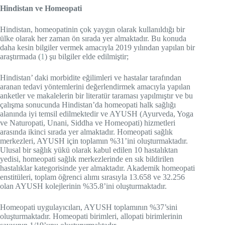
Hindistan ve Homeopati
Hindistan, homeopatinin çok yaygın olarak kullanıldığı bir
ülke olarak her zaman ön sırada yer almaktadır. Bu konuda
daha kesin bilgiler vermek amacıyla 2019 yılından yapılan bir
araştırmada (
1
) şu bilgiler elde edilmiştir;
Hindistan’ daki morbidite eğilimleri ve hastalar tarafından
aranan tedavi yöntemlerini değerlendirmek amacıyla yapılan
anketler ve makalelerin bir literatür taraması yapılmıştır ve bu
çalışma sonucunda Hindistan’da homeopati halk sağlığı
alanında iyi temsil edilmektedir ve AYUSH (Ayurveda, Yoga
ve Naturopati, Unani, Siddha ve Homeopati) hizmetleri
arasında ikinci sırada yer almaktadır. Homeopati sağlık
merkezleri, AYUSH için toplamın %31’ini oluşturmaktadır.
Ulusal bir sağlık yükü olarak kabul edilen 10 hastalıktan
yedisi, homeopati sağlık merkezlerinde en sık bildirilen
hastalıklar kategorisinde yer almaktadır. Akademik homeopati
enstitüleri, toplam öğrenci alımı sırasıyla 13.658 ve 32.256
olan AYUSH kolejlerinin %35.8’ini oluşturmaktadır.
Homeopati uygulayıcıları, AYUSH toplamının %37’sini
oluşturmaktadır. Homeopati birimleri, allopati birimlerinin