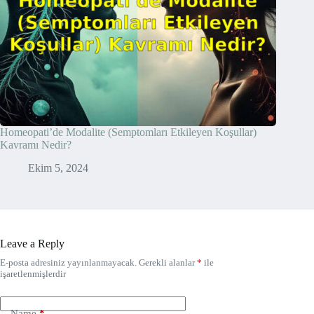
Homeopati’de Modalite (Semptomları Etkileyen Koşullar)
Kavramı Nedir?
Ekim 5, 2024
Leave a Reply
E-posta adresiniz yayınlanmayacak.
Gerekli alanlar
*
ile
işaretlenmişlerdir
Name
*