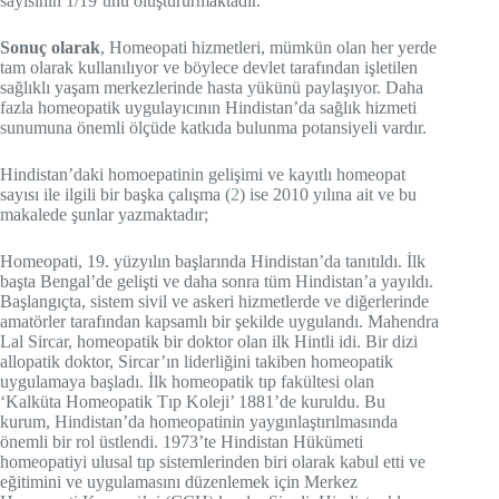
sayısının 1/19’unu oluştururmaktadır.
Sonuç olarak
, Homeopati hizmetleri, mümkün olan her yerde
tam olarak kullanılıyor ve böylece devlet tarafından işletilen
sağlıklı yaşam merkezlerinde hasta yükünü paylaşıyor. Daha
fazla homeopatik uygulayıcının Hindistan’da sağlık hizmeti
sunumuna önemli ölçüde katkıda bulunma potansiyeli vardır.
Hindistan’daki homoepatinin gelişimi ve kayıtlı homeopat
sayısı ile ilgili bir başka çalışma (
2
) ise 2010 yılına ait ve bu
makalede şunlar yazmaktadır;
Homeopati, 19. yüzyılın başlarında Hindistan’da tanıtıldı. İlk
başta Bengal’de gelişti ve daha sonra tüm Hindistan’a yayıldı.
Başlangıçta, sistem sivil ve askeri hizmetlerde ve diğerlerinde
amatörler tarafından kapsamlı bir şekilde uygulandı. Mahendra
Lal Sircar, homeopatik bir doktor olan ilk Hintli idi. Bir dizi
allopatik doktor, Sircar’ın liderliğini takiben homeopatik
uygulamaya başladı. İlk homeopatik tıp fakültesi olan
‘Kalküta Homeopatik Tıp Koleji’ 1881’de kuruldu. Bu
kurum, Hindistan’da homeopatinin yaygınlaştırılmasında
önemli bir rol üstlendi. 1973’te Hindistan Hükümeti
homeopatiyi ulusal tıp sistemlerinden biri olarak kabul etti ve
eğitimini ve uygulamasını düzenlemek için Merkez