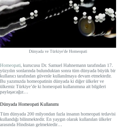
Dünyada ve Türkiye'de Homeopati
Homeopati
, kurucusu Dr. Samuel Hahnemann tarafından 17.
yüzyılın sonlarında bulunduktan sonra tüm dünyada büyük bir
kullanıcı tarafından güvenle kullanılmaya devam etmektedir.
Bu yazımızda homeopatinin dünyada ki diğer ülkeler ve
ülkemiz Türkiye’de ki homeopati kullanımına ait bilgileri
paylaşacağız…
Dünyada Homeopati Kullanımı
Tüm dünyada 200 milyondan fazla insanın homeopati tedavisi
kullandığı bilinmektedir. En yaygın olarak kullanılan ülkeler
arasında Hindistan gelmektedir…