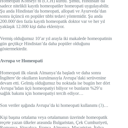
Homeopati Konseyi’ni (CCH) kurdu. Şimdi, Hindistan’da
sadece nitelikli kayıtlı homeopatiler homeopati uygulayabilir.
Şu anda Hindistan’da homeopati, allopati ve Ayurveda’dan
sonra üçüncü en popüler tıbbi tedavi yöntemidir. Şu anda
200.000’den fazla kayıtlı homeopatik doktor var ve her yıl
yaklaşık 12.000 kişi daha ekleniyor.
Vermiş olduğumuz 10’ar yıl arayla iki makalede homeopatinin
gün geçtikçe Hindistan’da daha popüler olduğunu
göstermektedir.
Avrupa ve Homeopati
Homeopati ilk olarak Almanya’da başladı ve daha sonra
İngiltere’de okulların kurulmasıyla Avrupa’daki serüvenine
devam etti. Gelmiş olduğumuz bu noktada ise bugün her dört
Avrupa’lıdan üçü homeopatiyi biliyor ve bunların %29’u
sağlık bakımı için homeopatiyi tercih ediyor…
Son veriler ışığında Avrupa’da ki homeopati kullanımı (
3
)…
Kişi başına ortalama veya ortalamanın üzerinde homeopatik
reçete yazan ülkeler arasında Bulgaristan, Çek Cumhuriyeti,
Romanya, Slovakya, Fransa, Almanya, Macaristan, İtalya,