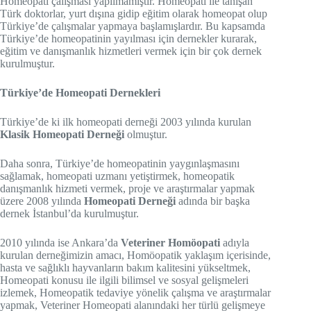
Homeopati çalışması yapılmamıştır. Homeopati ile tanışan
Türk doktorlar, yurt dışına gidip eğitim olarak homeopat olup
Türkiye’de çalışmalar yapmaya başlamışlardır. Bu kapsamda
Türkiye’de homeopatinin yayılması için dernekler kurarak,
eğitim ve danışmanlık hizmetleri vermek için bir çok dernek
kurulmuştur.
Türkiye’de Homeopati Dernekleri
Türkiye’de ki ilk homeopati derneği 2003 yılında kurulan
Klasik Homeopati Derneği
olmuştur.
Daha sonra, Türkiye’de homeopatinin yaygınlaşmasını
sağlamak, homeopati uzmanı yetiştirmek, homeopatik
danışmanlık hizmeti vermek, proje ve araştırmalar yapmak
üzere 2008 yılında
Homeopati Derneği
adında bir başka
dernek İstanbul’da kurulmuştur.
2010 yılında ise Ankara’da
Veteriner Homöopati
adıyla
kurulan derneğimizin amacı, Homöopatik yaklaşım içerisinde,
hasta ve sağlıklı hayvanların bakım kalitesini yükseltmek,
Homeopati konusu ile ilgili bilimsel ve sosyal gelişmeleri
izlemek, Homeopatik tedaviye yönelik çalışma ve araştırmalar
yapmak, Veteriner Homeopati alanındaki her türlü gelişmeye