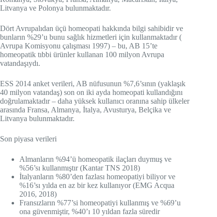
Litvanya ve Polonya bulunmaktadır.
Dört Avrupalıdan üçü homeopati hakkında bilgi sahibidir ve
bunların %29’u bunu sağlık hizmetleri için kullanmaktadır (
Avrupa Komisyonu çalışması 1997) – bu, AB 15’te
homeopatik tıbbi ürünler kullanan 100 milyon Avrupa
vatandaşıydı.
ESS 2014 anket verileri, AB nüfusunun %7,6’sının (yaklaşık
40 milyon vatandaş) son on iki ayda homeopati kullandığını
doğrulamaktadır – daha yüksek kullanıcı oranına sahip ülkeler
arasında Fransa, Almanya, İtalya, Avusturya, Belçika ve
Litvanya bulunmaktadır.
Son piyasa verileri
Almanların %94’ü homeopatik ilaçları duymuş ve
%56’sı kullanmıştır (Kantar TNS 2018)
İtalyanların %80’den fazlası homeopatiyi biliyor ve
%16’sı yılda en az bir kez kullanıyor (EMG Acqua
2016, 2018)
Fransızların %77’si homeopatiyi kullanmış ve %69’u
ona güvenmiştir, %40’ı 10 yıldan fazla süredir