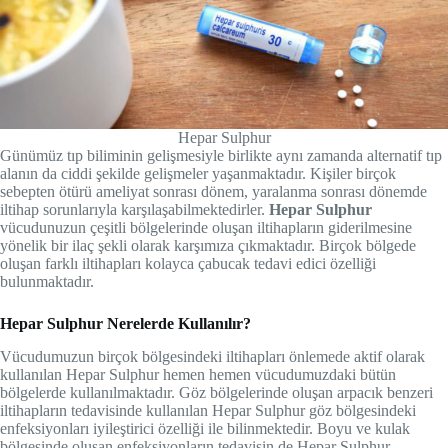
Hepar Sulphur
Günümüz tıp biliminin gelişmesiyle birlikte aynı zamanda alternatif tıp
alanın da ciddi şekilde gelişmeler yaşanmaktadır. Kişiler birçok
sebepten ötürü ameliyat sonrası dönem, yaralanma sonrası dönemde
iltihap sorunlarıyla karşılaşabilmektedirler.
Hepar Sulphur
vücudunuzun çeşitli bölgelerinde oluşan iltihapların giderilmesine
yönelik bir ilaç şekli olarak karşımıza çıkmaktadır. Birçok bölgede
oluşan farklı iltihapları kolayca çabucak tedavi edici özelliği
bulunmaktadır.
Hepar Sulphur Nerelerde Kullanılır?
Vücudumuzun birçok bölgesindeki iltihapları önlemede aktif olarak
kullanılan Hepar Sulphur hemen hemen vücudumuzdaki bütün
bölgelerde kullanılmaktadır. Göz bölgelerinde oluşan arpacık benzeri
iltihapların tedavisinde kullanılan Hepar Sulphur göz bölgesindeki
enfeksiyonları iyileştirici özelliği ile bilinmektedir. Boyu ve kulak
bölgesinde oluşan enfeksiyonların tedavisin de Hepar Sulphur