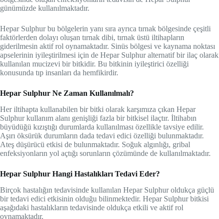
günümüzde kullanılmaktadır.
Hepar Sulphur bu bölgelerin yanı sıra ayrıca tırnak bölgesinde çeşitli
faktörlerden dolayı oluşan tırnak dibi, tırnak üstü iltihapların
giderilmesin aktif rol oynamaktadır. Sinüs bölgesi ve kaynama noktası
apselerinin iyileştirilmesi için de Hepar Sulphur alternatif bir ilaç olarak
kullanılan mucizevi bir bitkidir. Bu bitkinin iyileştirici özelliği
konusunda tıp insanları da hemfikirdir.
Hepar Sulphur Ne Zaman Kullanılmalı?
Her iltihapta kullanabilen bir bitki olarak karşımıza çıkan Hepar
Sulphur kullanım alanı genişliği fazla bir bitkisel ilaçtır. İltihabın
büyüdüğü kızıştığı durumlarda kullanılması özellikle tavsiye edilir.
Aşırı öksürük durumların dada tedavi edici özelliği bulunmaktadır.
Ateş düşürücü etkisi de bulunmaktadır. Soğuk algınlığı, gribal
enfeksiyonların yol açtığı sorunların çözümünde de kullanılmaktadır.
Hepar Sulphur Hangi Hastalıkları Tedavi Eder?
Birçok hastalığın tedavisinde kullanılan Hepar Sulphur oldukça güçlü
bir tedavi edici etkisinin olduğu bilinmektedir. Hepar Sulphur bitkisi
aşağıdaki hastalıkların tedavisinde oldukça etkili ve aktif rol
oynamaktadır.