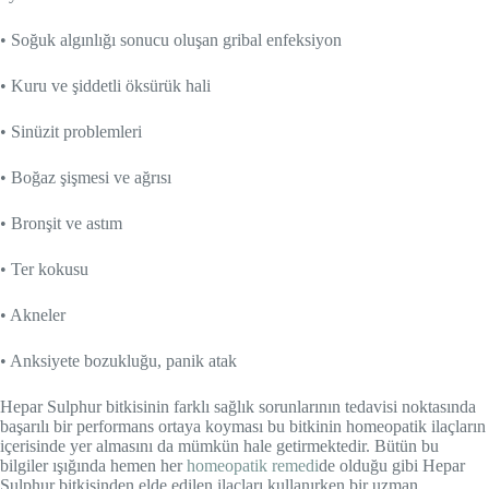
• Soğuk algınlığı sonucu oluşan gribal enfeksiyon
• Kuru ve şiddetli öksürük hali
• Sinüzit problemleri
• Boğaz şişmesi ve ağrısı
• Bronşit ve astım
• Ter kokusu
• Akneler
• Anksiyete bozukluğu, panik atak
Hepar Sulphur bitkisinin farklı sağlık sorunlarının tedavisi noktasında
başarılı bir performans ortaya koyması bu bitkinin homeopatik ilaçların
içerisinde yer almasını da mümkün hale getirmektedir. Bütün bu
bilgiler ışığında hemen her
homeopatik remedi
de olduğu gibi Hepar
Sulphur bitkisinden elde edilen ilaçları kullanırken bir uzman